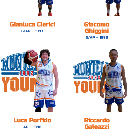
Gianluca Clerici
Giacomo
Ghiggini
G/AP – 1997
G/AP – 1998
Luca Porfido
Riccardo
Galeazzi
AP – 1996