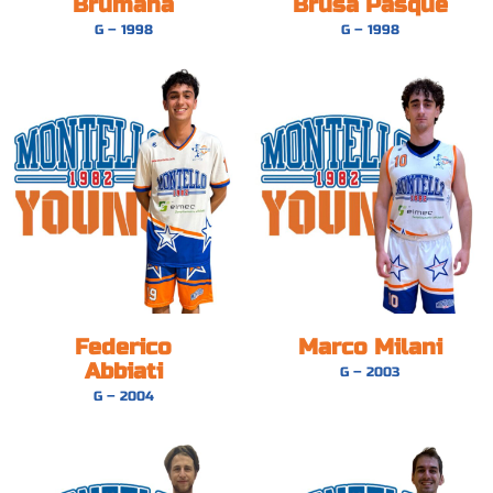
Brumana
Brusa Pasquè
G – 1998
G – 1998
Federico
Marco Milani
Abbiati
G – 2003
G – 2004