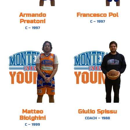
Armando
Francesco Pol
Preatoni
C – 1997
C – 1997
Matteo
Giulio Spissu
Biolghini
COACH – 1988
C – 1999