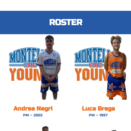
ROSTER
Andrea Negri
Luca Brega
PM – 2003
PM – 1997